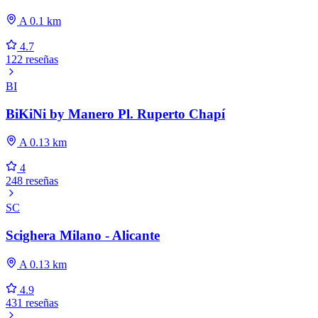
A 0.1 km
4.7
122 reseñas
BI
BiKiNi by Manero Pl. Ruperto Chapí
A 0.13 km
4
248 reseñas
SC
Scighera Milano - Alicante
A 0.13 km
4.9
431 reseñas