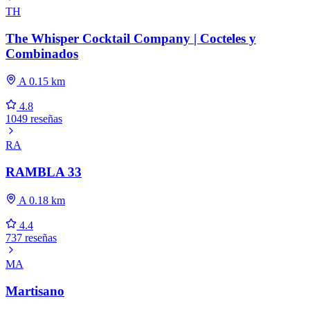
TH
The Whisper Cocktail Company | Cocteles y
Combinados
A 0.15 km
4.8
1049 reseñas
RA
RAMBLA 33
A 0.18 km
4.4
737 reseñas
MA
Martisano