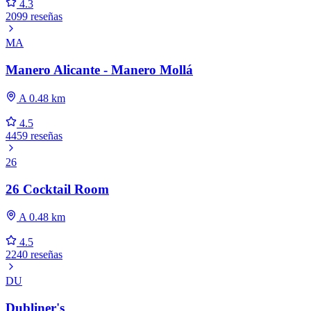
4.3
2099 reseñas
MA
Manero Alicante - Manero Mollá
A 0.48 km
4.5
4459 reseñas
26
26 Cocktail Room
A 0.48 km
4.5
2240 reseñas
DU
Dubliner's