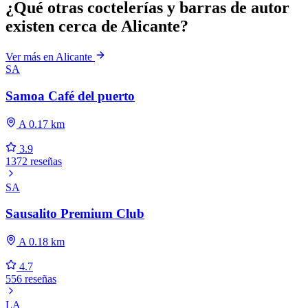
¿Qué otras coctelerías y barras de autor
existen cerca de Alicante?
Ver más en Alicante
SA
Samoa Café del puerto
A 0.17 km
3.9
1372 reseñas
SA
Sausalito Premium Club
A 0.18 km
4.7
556 reseñas
LA