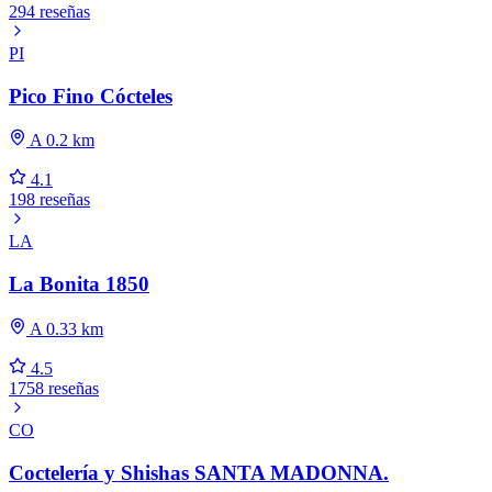
294 reseñas
PI
Pico Fino Cócteles
A 0.2 km
4.1
198 reseñas
LA
La Bonita 1850
A 0.33 km
4.5
1758 reseñas
CO
Coctelería y Shishas SANTA MADONNA.