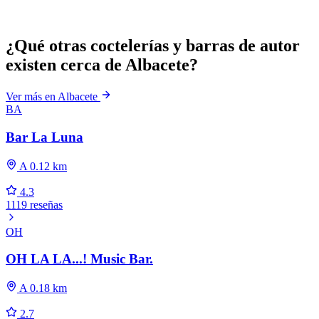
¿Qué otras coctelerías y barras de autor
existen cerca de Albacete?
Ver más en Albacete
BA
Bar La Luna
A 0.12 km
4.3
1119 reseñas
OH
OH LA LA...! Music Bar.
A 0.18 km
2.7